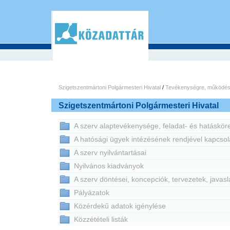
Szigetszentmártoni Polgármesteri Hivatal
/
Tevékenységre, működés
Szigetszentmártoni Polgármesteri Hivatal
A szerv alaptevékenysége, feladat- és hatáskör
A hatósági ügyek intézésének rendjével kapcsol
A szerv nyilvántartásai
Nyilvános kiadványok
A szerv döntései, koncepciók, tervezetek, javasl
Pályázatok
Közérdekű adatok igénylése
Közzétételi listák