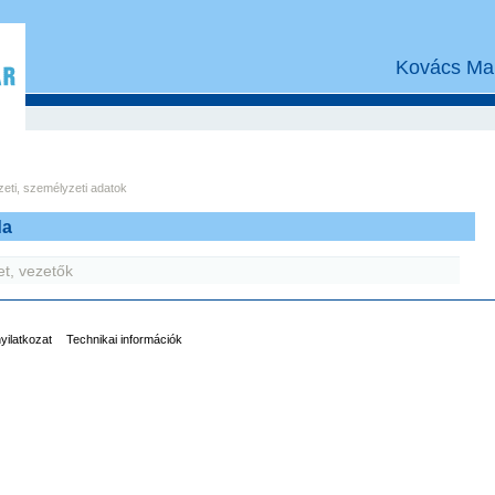
Kovács Mar
eti, személyzeti adatok
da
et, vezetők
nyilatkozat
Technikai információk