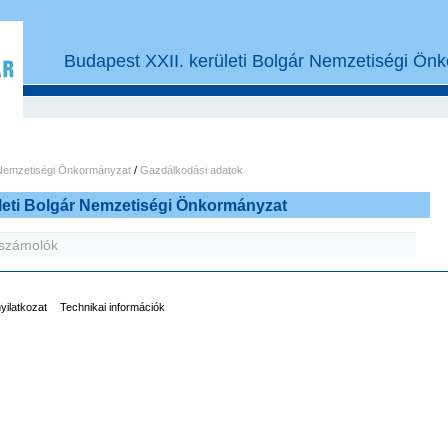
Budapest XXII. kerületi Bolgár Nemzetiségi Ön
r Nemzetiségi Önkormányzat
/
Gazdálkodási adatok
leti Bolgár Nemzetiségi Önkormányzat
eszámolók
nyilatkozat
Technikai információk