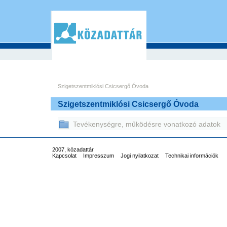
Szigetszentmiklósi Csicsergő Óvoda
Szigetszentmiklósi Csicsergő Óvoda
Tevékenységre, működésre vonatkozó adatok
2007, közadattár
Kapcsolat
Impresszum
Jogi nyilatkozat
Technikai információk