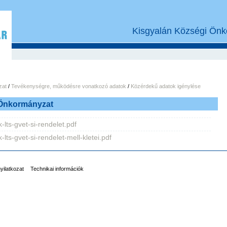
Kisgyalán Községi Önk
zat
/
Tevékenységre, működésre vonatkozó adatok
/
Közérdekű adatok igénylése
 Önkormányzat
-lts-gvet-si-rendelet.pdf
-lts-gvet-si-rendelet-mell-kletei.pdf
nyilatkozat
Technikai információk