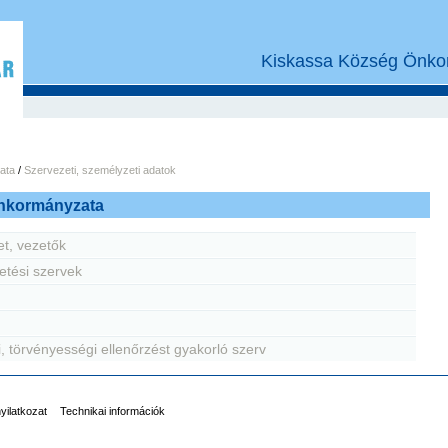
Kiskassa Község Önko
ata
/
Szervezeti, személyzeti adatok
nkormányzata
et, vezetők
vetési szervek
ti, törvényességi ellenőrzést gyakorló szerv
nyilatkozat
Technikai információk