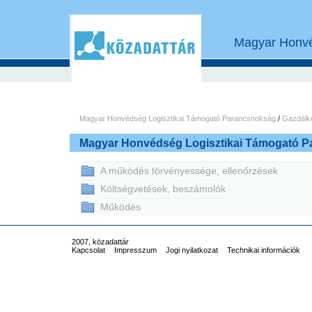
Magyar Honvé
Magyar Honvédség Logisztikai Támogató Parancsnokság
/
Gazdálk
Magyar Honvédség Logisztikai Támogató 
A működés törvényessége, ellenőrzések
Költségvetések, beszámolók
Működés
2007, közadattár
Kapcsolat
Impresszum
Jogi nyilatkozat
Technikai információk