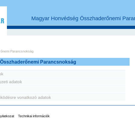
Magyar Honvédség Összhaderőnemi Paran
őnemi Parancsnokság
 Összhaderőnemi Parancsnokság
ok
yzeti adatok
ködésre vonatkozó adatok
nyilatkozat
Technikai információk