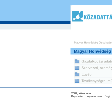
Magyar Honvédség Összhader
Magyar Honvédség
Gazdálkodási adat
Szervezeti, személ
Egyéb
Tevékenységre, mű
2007, közadattár
Kapcsolat
Impresszum
Jogi 