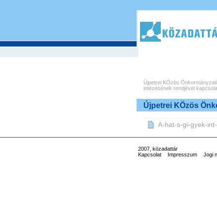
Újpetrei KÖzös Önkormányzati 
intézésének rendjével kapcsol
Újpetrei KÖzös Önk
A-hat-s-gi-gyek-int
2007, közadattár
Kapcsolat
Impresszum
Jogi 