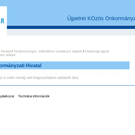
Újpetrei KÖzös Önkormányza
Hivatal
/
Tevékenységre, működésre vonatkozó adatok
/
A hatósági ügyek
atos adatok
ormányzati Hivatal
-z-s-nek-rendj-vel-kapcsolatos-adatok.doc
nyilatkozat
Technikai információk