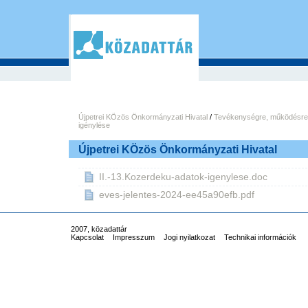
Újpetrei KÖzös Önkormányzati Hivatal
/
Tevékenységre, működésre
igénylése
Újpetrei KÖzös Önkormányzati Hivatal
II.-13.Kozerdeku-adatok-igenylese.doc
eves-jelentes-2024-ee45a90efb.pdf
2007, közadattár
Kapcsolat
Impresszum
Jogi nyilatkozat
Technikai információk