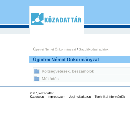
Újpetrei Német Önkormányzat
/
Gazdálkodási adatok
Újpetrei Német Önkormányzat
Költségvetések, beszámolók
Működés
2007, közadattár
Kapcsolat
Impresszum
Jogi nyilatkozat
Technikai információk