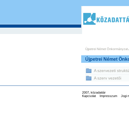
Újpetrei Német Önkormányzat
Újpetrei Német Önk
A szervezeti strukt
A szerv vezetői
2007, közadattár
Kapcsolat
Impresszum
Jogi 