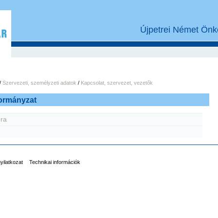
Újpetrei Német Önk
/
Szervezeti, személyzeti adatok
/
Kapcsolat, szervezet, vezetők
ormányzat
úra
nyilatkozat
Technikai információk