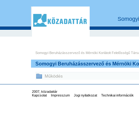
Somogyi 
Somogyi Beruházásszervező és Mérnöki Korlátolt Felelősségű Társ
Somogyi Beruházásszervező és Mérnöki Kor
Működés
2007, közadattár
Kapcsolat
Impresszum
Jogi nyilatkozat
Technikai információk