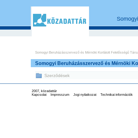
Somogyi 
Somogyi Beruházásszervező és Mérnöki Korlátolt Felelősségű Társ
Somogyi Beruházásszervező és Mérnöki Kor
Szerződések
2007, közadattár
Kapcsolat
Impresszum
Jogi nyilatkozat
Technikai információk